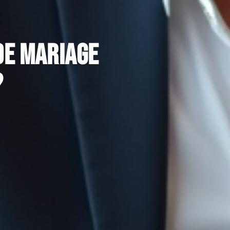
de mariage
?