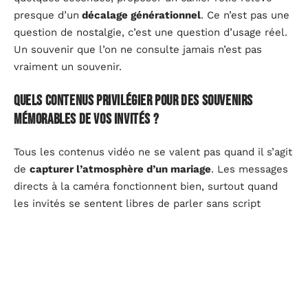
presque d’un
décalage générationnel
. Ce n’est pas une
question de nostalgie, c’est une question d’usage réel.
Un souvenir que l’on ne consulte jamais n’est pas
vraiment un souvenir.
Quels contenus privilégier pour des souvenirs
mémorables de vos invités ?
Tous les contenus vidéo ne se valent pas quand il s’agit
de
capturer l’atmosphère d’un mariage
. Les messages
directs à la caméra fonctionnent bien, surtout quand
les invités se sentent libres de parler sans script
imposé. Un mot de la grand-mère, une anecdote d’ami
d’enfance, une dédicace chantée par un cousin, ces
séquences courtes deviennent avec le temps des
documents précieux.
Ce qui touche vraiment, c’est l’authenticité du moment