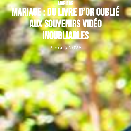
MARIAGE
Mariage : du livre d’or oublié
aux souvenirs vidéo
inoubliables
2 mars 2026