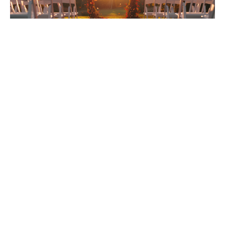
Les défis d’un mariage en automne et comment les
surmonter
La célébration d’un mariage en automne est synonyme
de charme et d’originalité. Toutefois, cette saison
poétique cache son lot de défis. La météorologie,
inconstante, peut réserver des surprises. Un ciel serein
peut rapidement s’obscurcir et laisser place à des
averses. Pour contrer ce
défi climatique
, les couples
optent pour des lieux avec des espaces intérieurs cosy