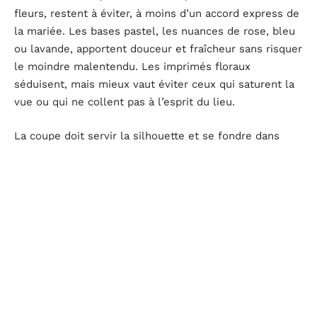
fleurs, restent à éviter, à moins d’un accord express de
la mariée. Les bases pastel, les nuances de rose, bleu
ou lavande, apportent douceur et fraîcheur sans risquer
le moindre malentendu. Les imprimés floraux
séduisent, mais mieux vaut éviter ceux qui saturent la
vue ou qui ne collent pas à l’esprit du lieu.
La coupe doit servir la silhouette et se fondre dans
l’ambiance du mariage. Une robe midi plissée convient
à un cadre champêtre, une maxi fluide se prête à la
plage, tandis qu’une robe courte ou portefeuille sera
parfaite pour le civil. Les tissus naturels, lin, coton,
soie, allient confort et allure. On privilégie les matières
légères en été, les étoffes plus couvrantes quand le
mercure descend.
La morphologie compte aussi : une coupe trapèze
souligne une taille marquée, la forme portefeuille